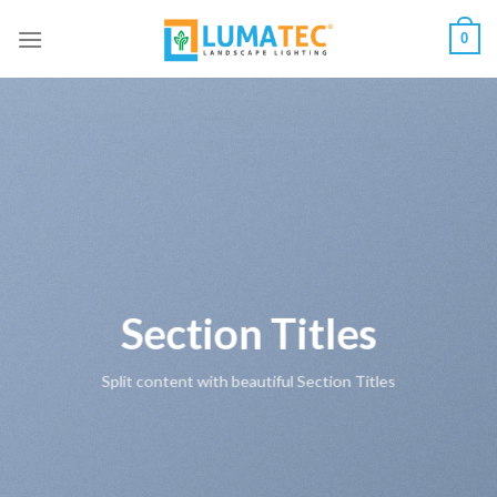
Skip
0
to
content
Section Titles
Split content with beautiful Section Titles