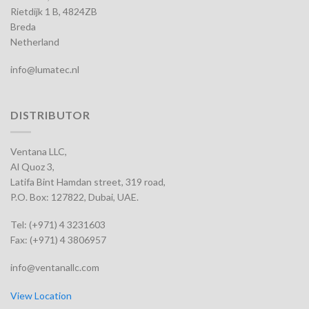
Rietdijk 1 B, 4824ZB
Breda
Netherland
info@lumatec.nl
DISTRIBUTOR
Ventana LLC,
Al Quoz 3,
Latifa Bint Hamdan street, 319 road,
P.O. Box: 127822, Dubai, UAE.
Tel: (+971) 4 3231603
Fax: (+971) 4 3806957
info@ventanallc.com
View Location